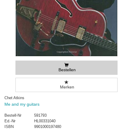
Bestellen
Merken
Chet Atkins
Me and my guitars
Bestell-Nr
591793
Ed.-Nr
HL00331040
ISBN
9901000197480