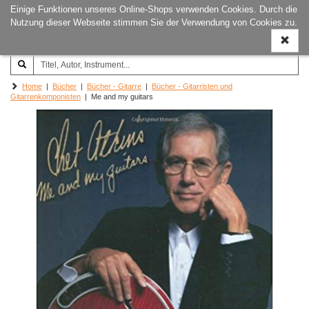
Einige Funktionen unseres Online-Shops verwenden Cookies. Durch die
Joachim‐Trekel‐Musikverlag,
Naviga
Nutzung dieser Webseite stimmen Sie der Verwendung von Cookies zu.
Hamburg
ein-/a
Home
|
Bücher
|
Bücher - Gitarre
|
Bücher - Gitarristen und
Gitarrenkomponisten
| Me and my guitars