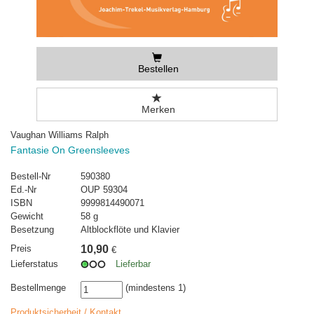
Bestellen
Merken
Vaughan Williams Ralph
Fantasie On Greensleeves
Bestell-Nr
590380
Ed.-Nr
OUP 59304
ISBN
9999814490071
Gewicht
58 g
Besetzung
Altblockflöte und Klavier
Preis
10,90
€
Lieferstatus
Lieferbar
Bestellmenge
(mindestens 1)
Produktsicherheit / Kontakt