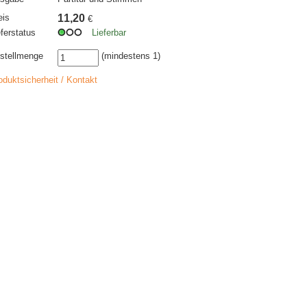
eis
11,20
€
eferstatus
Lieferbar
stellmenge
(mindestens 1)
oduktsicherheit / Kontakt