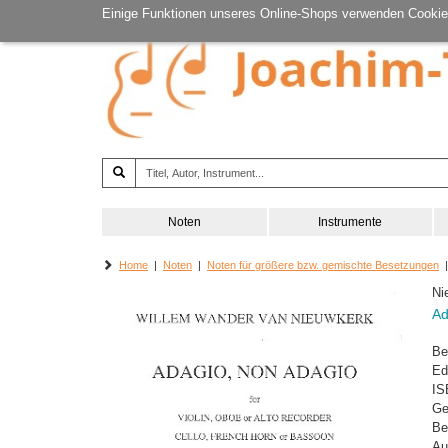
Einige Funktionen unseres Online-Shops verwenden Cookie
Noten
Instrumente
Home
|
Noten
|
Noten für größere bzw. gemischte Besetzungen
|
Ni
Ad
Be
Ed
IS
Ge
Be
Au