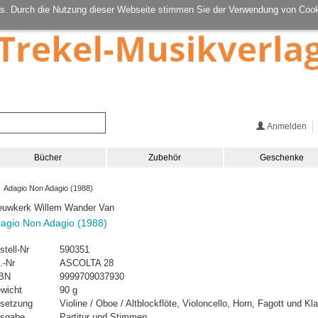
s. Durch die Nutzung dieser Webseite stimmen Sie der Verwendung von Cook
Anmelden
Bücher
Zubehör
Geschenke
 Adagio Non Adagio (1988)
euwkerk Willem Wander Van
agio Non Adagio (1988)
stell-Nr
590351
.-Nr
ASCOLTA 28
BN
9999709037930
wicht
90 g
setzung
Violine / Oboe / Altblockflöte, Violoncello, Horn, Fagott und K
sgabe
Partitur und Stimmen