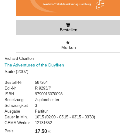
Bestellen
Merken
Richard Charlton
The Adventures of the Duyfken
Suite (2007)
Bestell-Nr
587264
Ed.-Nr
R 9293/P
ISBN
9790016070098
Besetzung
Zupforchester
Schwierigkeit
3
Ausgabe
Partitur
Dauer in Min.
10'15 (02'00 - 03'15 - 03'15 - 03'30)
GEMA Werknr.
12131652
Preis
17,50
€