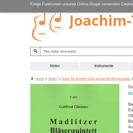
Einige Funktionen unseres Online-Shops verwenden Cookie
Noten
Instrumente
Home
|
Noten
|
Noten für größere bzw. gemischte Besetzungen
|
Go
Ma
Be
Ed
IS
Be
Au
Da