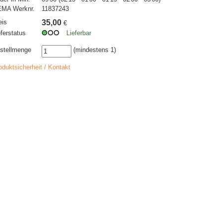
MA Werknr.
11837243
eis
35,00
€
eferstatus
Lieferbar
stellmenge
(mindestens 1)
oduktsicherheit / Kontakt