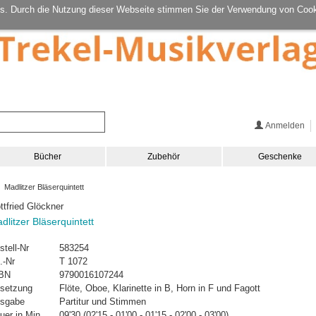
s. Durch die Nutzung dieser Webseite stimmen Sie der Verwendung von Cook
Anmelden
Bücher
Zubehör
Geschenke
 Madlitzer Bläserquintett
ttfried Glöckner
dlitzer Bläserquintett
stell-Nr
583254
.-Nr
T 1072
BN
9790016107244
setzung
Flöte, Oboe, Klarinette in B, Horn in F und Fagott
sgabe
Partitur und Stimmen
uer in Min.
09'30 (02'15 - 01'00 - 01'15 - 02'00 - 03'00)