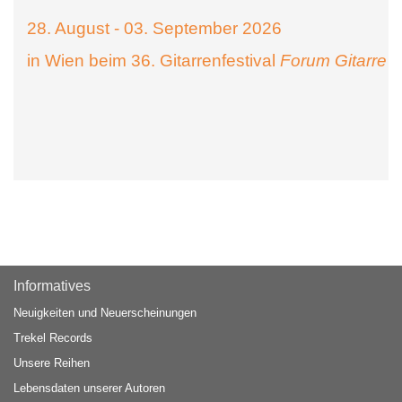
28. August - 03. September 2026
in Wien beim 36. Gitarrenfestival
Forum Gitarre
Informatives
Neuigkeiten und Neuerscheinungen
Trekel Records
Unsere Reihen
Lebensdaten unserer Autoren