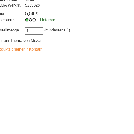
MA Werknr.
5235328
eis
5,50
€
eferstatus
Lieferbar
stellmenge
(mindestens 1)
er ein Thema von Mozart
oduktsicherheit / Kontakt