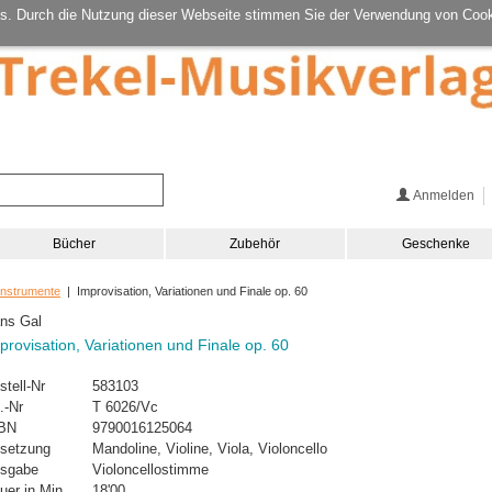
s. Durch die Nutzung dieser Webseite stimmen Sie der Verwendung von Cook
Anmelden
Bücher
Zubehör
Geschenke
Instrumente
| Improvisation, Variationen und Finale op. 60
ns Gal
provisation, Variationen und Finale op. 60
stell-Nr
583103
.-Nr
T 6026/Vc
BN
9790016125064
setzung
Mandoline, Violine, Viola, Violoncello
sgabe
Violoncellostimme
uer in Min.
18'00