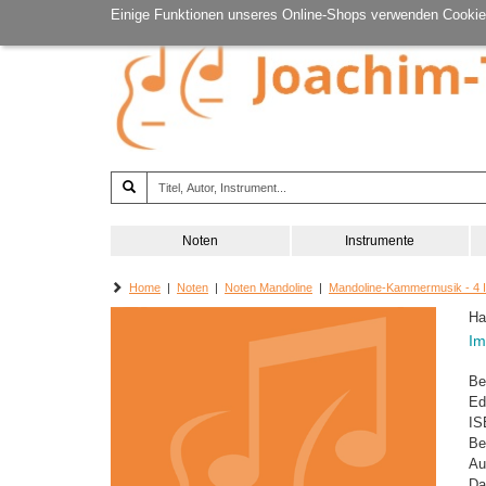
Einige Funktionen unseres Online-Shops verwenden Cookie
Noten
Instrumente
Home
|
Noten
|
Noten Mandoline
|
Mandoline-Kammermusik - 4 
Ha
Im
Be
Ed
IS
Be
Au
Da