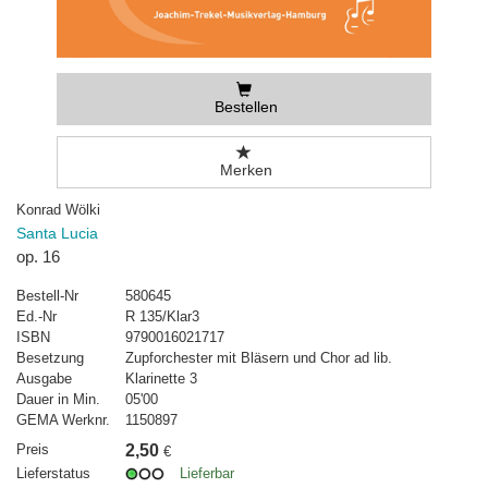
Bestellen
Merken
Konrad Wölki
Santa Lucia
op. 16
Bestell-Nr
580645
Ed.-Nr
R 135/Klar3
ISBN
9790016021717
Besetzung
Zupforchester mit Bläsern und Chor ad lib.
Ausgabe
Klarinette 3
Dauer in Min.
05'00
GEMA Werknr.
1150897
Preis
2,50
€
Lieferstatus
Lieferbar