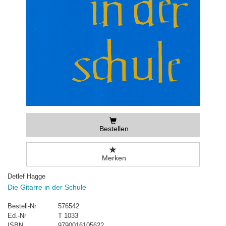
Bestellen
Merken
Detlef Hagge
Die Gitarre in der Schule
Bestell-Nr
576542
Ed.-Nr
T 1033
ISBN
9790016105622