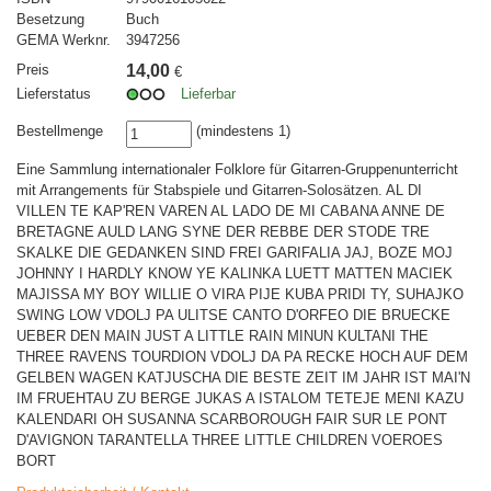
Besetzung
Buch
GEMA Werknr.
3947256
Preis
14,00
€
Lieferstatus
Lieferbar
Bestellmenge
(mindestens 1)
Eine Sammlung internationaler Folklore für Gitarren-Gruppenunterricht
mit Arrangements für Stabspiele und Gitarren-Solosätzen. AL DI
VILLEN TE KAP'REN VAREN AL LADO DE MI CABANA ANNE DE
BRETAGNE AULD LANG SYNE DER REBBE DER STODE TRE
SKALKE DIE GEDANKEN SIND FREI GARIFALIA JAJ, BOZE MOJ
JOHNNY I HARDLY KNOW YE KALINKA LUETT MATTEN MACIEK
MAJISSA MY BOY WILLIE O VIRA PIJE KUBA PRIDI TY, SUHAJKO
SWING LOW VDOLJ PA ULITSE CANTO D'ORFEO DIE BRUECKE
UEBER DEN MAIN JUST A LITTLE RAIN MINUN KULTANI THE
THREE RAVENS TOURDION VDOLJ DA PA RECKE HOCH AUF DEM
GELBEN WAGEN KATJUSCHA DIE BESTE ZEIT IM JAHR IST MAI'N
IM FRUEHTAU ZU BERGE JUKAS A ISTALOM TETEJE MENI KAZU
KALENDARI OH SUSANNA SCARBOROUGH FAIR SUR LE PONT
D'AVIGNON TARANTELLA THREE LITTLE CHILDREN VOEROES
BORT