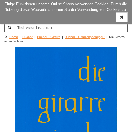
Einige Funktionen unseres Online-Shops verwenden Cookies. Durch die
Joachim‐Trekel‐Musikverlag,
Naviga
Nutzung dieser Webseite stimmen Sie der Verwendung von Cookies zu.
Hamburg
ein-/a
Home
|
Bücher
|
Bücher - Gitarre
|
Bücher - Gitarrenpädagogik
| Die Gitarre
in der Schule