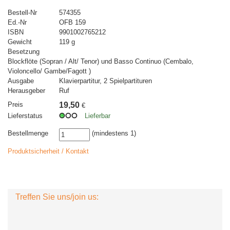
Bestell-Nr
574355
Ed.-Nr
OFB 159
ISBN
9901002765212
Gewicht
119 g
Besetzung
Blockflöte (Sopran / Alt/ Tenor) und Basso Continuo (Cembalo,
Violoncello/ Gambe/Fagott )
Ausgabe
Klavierpartitur, 2 Spielpartituren
Herausgeber
Ruf
Preis
19,50
€
Lieferstatus
Lieferbar
Bestellmenge
(mindestens 1)
Produktsicherheit / Kontakt
Treffen Sie uns/join us: