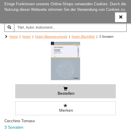
Einige Funktionen unseres Online-Shops verwenden Cookies. Durch die
Joachim‐Trekel‐Musikverlag,
Naviga
Nutzung dieser Webseite stimmen Sie der Verwendung von Cookies zu.
Hamburg
ein-/a
Home
|
Noten
|
Noten Blasinstrumente
|
Noten Blockflöte
| 3 Sonaten
Bestellen
Merken
Cecchino Tomaso
3 Sonaten