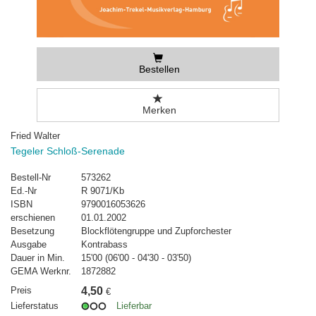
Bestellen
Merken
Fried Walter
Tegeler Schloß-Serenade
Bestell-Nr
573262
Ed.-Nr
R 9071/Kb
ISBN
9790016053626
erschienen
01.01.2002
Besetzung
Blockflötengruppe und Zupforchester
Ausgabe
Kontrabass
Dauer in Min.
15'00 (06'00 - 04'30 - 03'50)
GEMA Werknr.
1872882
Preis
4,50
€
Lieferstatus
Lieferbar