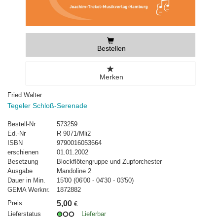
Bestellen
Merken
Fried Walter
Tegeler Schloß-Serenade
Bestell-Nr
573259
Ed.-Nr
R 9071/Mli2
ISBN
9790016053664
erschienen
01.01.2002
Besetzung
Blockflötengruppe und Zupforchester
Ausgabe
Mandoline 2
Dauer in Min.
15'00 (06'00 - 04'30 - 03'50)
GEMA Werknr.
1872882
Preis
5,00
€
Lieferstatus
Lieferbar