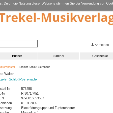
s. Durch die Nutzung dieser Webseite stimmen Sie der Verwendung von Cook
Anmelden
Bücher
Zubehör
Geschenke
upforchester
| Tegeler Schloß-Serenade
ied Walter
geler Schloß-Serenade
stell-Nr
573258
.-Nr
R 9071/Mli1
BN
9790016053657
schienen
01.01.2002
setzung
Blockflötengruppe und Zupforchester
sgabe
Mandoline 1