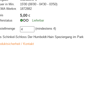
uer in Min.
15'00 (06'00 - 04'30 - 03'50)
MA Werknr.
1872882
eis
5,00
€
eferstatus
Lieferbar
stellmenge
(mindestens 4)
s Schinkel-Schloss Der Humboldt-Hain Speziergang im Park
oduktsicherheit / Kontakt