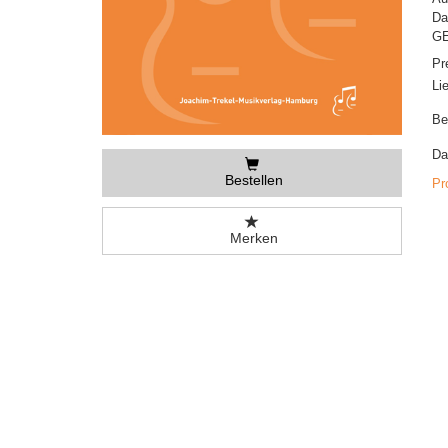
Da
GE
Pr
Li
Be
Da
Bestellen
Pr
Merken