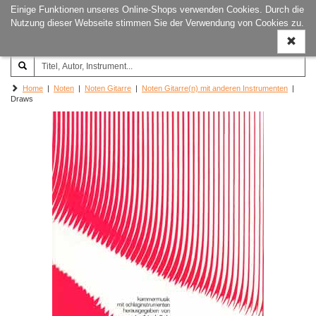
Einige Funktionen unseres Online-Shops verwenden Cookies. Durch die
Joachim‐Trekel‐Musikverlag,
Naviga
Nutzung dieser Webseite stimmen Sie der Verwendung von Cookies zu.
Hamburg
ein-/a
Home
|
Noten
|
Noten Gitarre
|
Noten Gitarre(n) mit anderen Instrumenten
|
Draws