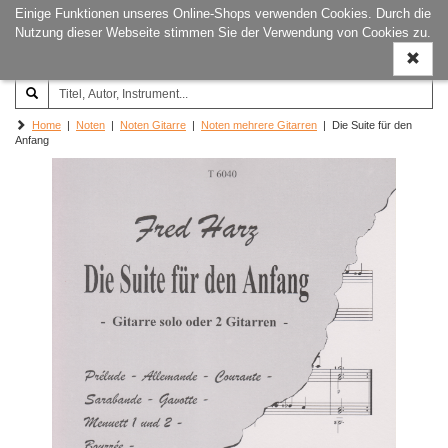
Einige Funktionen unseres Online-Shops verwenden Cookies. Durch die
Joachim‐Trekel‐Musikverlag,
Naviga
Nutzung dieser Webseite stimmen Sie der Verwendung von Cookies zu.
Hamburg
ein-/a
Home
|
Noten
|
Noten Gitarre
|
Noten mehrere Gitarren
| Die Suite für den
Anfang