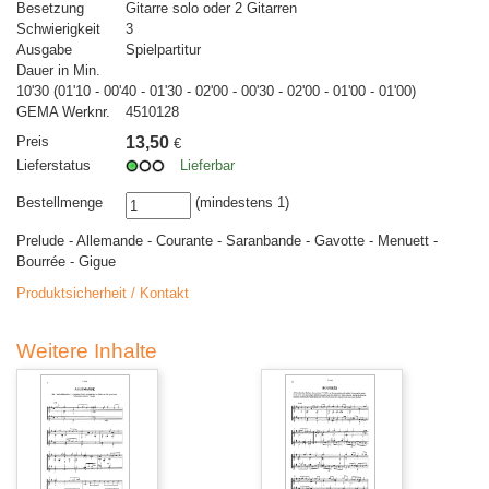
Besetzung
Gitarre solo oder 2 Gitarren
Schwierigkeit
3
Ausgabe
Spielpartitur
Dauer in Min.
10'30 (01'10 - 00'40 - 01'30 - 02'00 - 00'30 - 02'00 - 01'00 - 01'00)
GEMA Werknr.
4510128
Preis
13,50
€
Lieferstatus
Lieferbar
Bestellmenge
(mindestens 1)
Prelude - Allemande - Courante - Saranbande - Gavotte - Menuett -
Bourrée - Gigue
Produktsicherheit / Kontakt
Weitere Inhalte