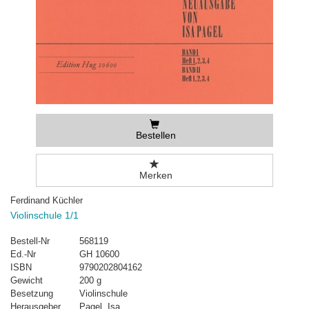
Bestellen
Merken
Ferdinand Küchler
Violinschule 1/1
Bestell-Nr
568119
Ed.-Nr
GH 10600
ISBN
9790202804162
Gewicht
200 g
Besetzung
Violinschule
Herausgeber
Pagel, Isa