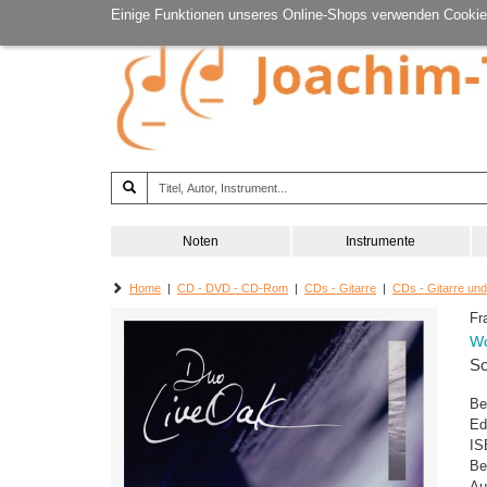
Einige Funktionen unseres Online-Shops verwenden Cookie
Noten
Instrumente
Home
|
CD - DVD - CD-Rom
|
CDs - Gitarre
|
CDs - Gitarre un
Fr
Wo
So
Be
Ed
IS
Be
Au