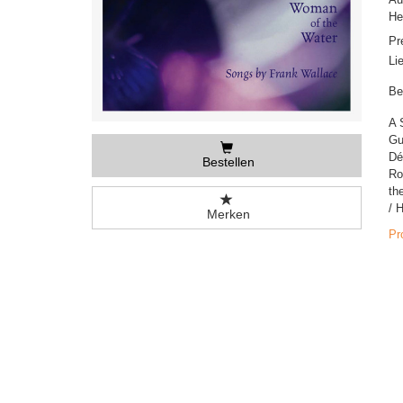
He
Pr
Li
Be
A 
Gu
Dé
Bestellen
Ro
th
/ 
Merken
Pr