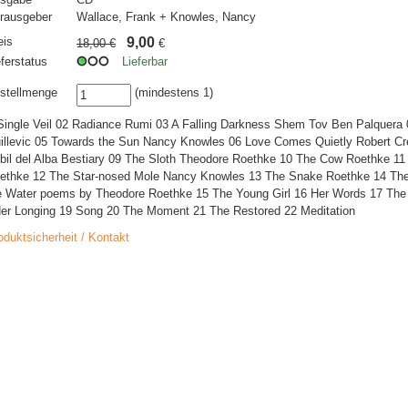
rausgeber
Wallace, Frank + Knowles, Nancy
eis
9,00
18,00 €
€
eferstatus
Lieferbar
stellmenge
(mindestens 1)
Single Veil 02 Radiance Rumi 03 A Falling Darkness Shem Tov Ben Palquera 
illevic 05 Towards the Sun Nancy Knowles 06 Love Comes Quietly Robert Cr
bil del Alba Bestiary 09 The Sloth Theodore Roethke 10 The Cow Roethke 11
ethke 12 The Star-nosed Mole Nancy Knowles 13 The Snake Roethke 14 Th
e Water poems by Theodore Roethke 15 The Young Girl 16 Her Words 17 The 
Her Longing 19 Song 20 The Moment 21 The Restored 22 Meditation
oduktsicherheit / Kontakt