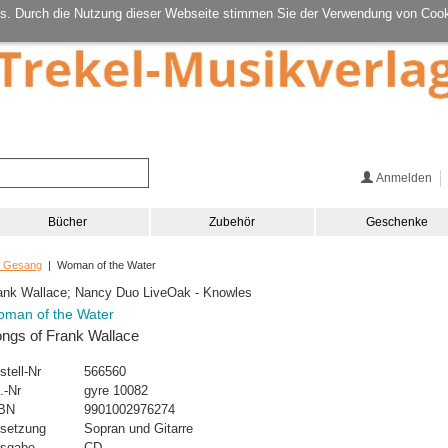
s. Durch die Nutzung dieser Webseite stimmen Sie der Verwendung von Cook
Anmelden
Bücher
Zubehör
Geschenke
d Gesang
| Woman of the Water
ank Wallace; Nancy Duo LiveOak - Knowles
man of the Water
ngs of Frank Wallace
stell-Nr
566560
.-Nr
gyre 10082
BN
9901002976274
setzung
Sopran und Gitarre
sgabe
CD