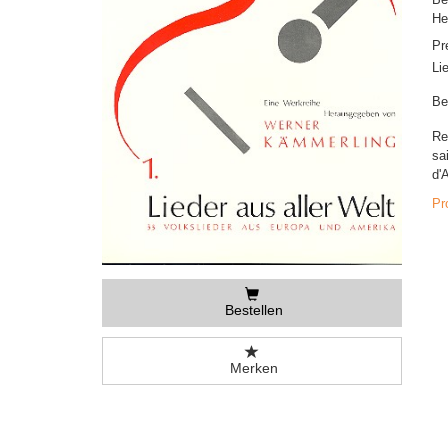
He
Pr
Li
Be
Re
sa
d'
Pr
Bestellen
Merken