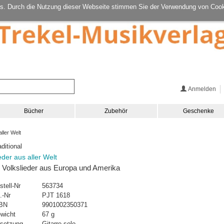
s. Durch die Nutzung dieser Webseite stimmen Sie der Verwendung von Cook
Anmelden
Bücher
Zubehör
Geschenke
ller Welt
aditional
eder aus aller Welt
 Volkslieder aus Europa und Amerika
stell-Nr
563734
.-Nr
PJT 1618
BN
9901002350371
wicht
67 g
setzung
Gitarre solo