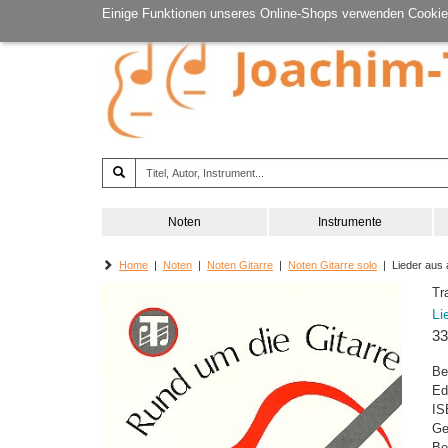
Einige Funktionen unseres Online-Shops verwenden Cookie
Noten
Instrumente
Home
|
Noten
|
Noten Gitarre
|
Noten Gitarre solo
| Lieder aus a
Tr
Li
33
Be
Ed
IS
Ge
Be