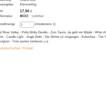
rausgeber
Kämmerling
eis
17,90
€
eferstatus
Lieferbar
stellmenge
(mindestens 1)
d River Valley - Polly-Wolly-Doodle - Zum Tanze, da geht ein Mädel - What sh
ilor - Candle Light - Jingle Bells - Der Winter ist vergangen - Kolumbus - The
Avignon - Trois jeunes tambours u.a.
oduktsicherheit / Kontakt