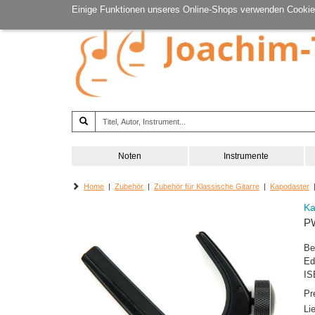
Einige Funktionen unseres Online-Shops verwenden Cookie
Noten
Instrumente
Home
|
Zubehör
|
Zubehör für Klassische Gitarre
|
Kapodaster
|
Ka
P
Be
Ed
IS
Pr
Li