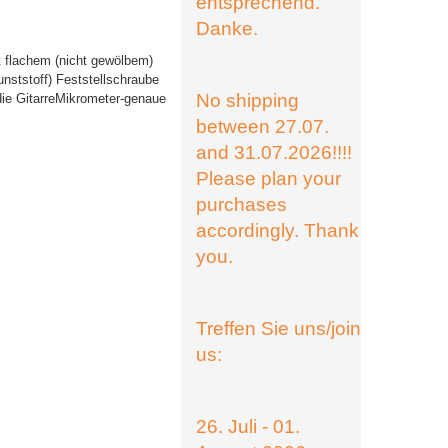
entsprechend.
Danke.
t flachem (nicht gewölbem)
nststoff) Feststellschraube
No shipping
die GitarreMikrometer-genaue
between 27.07.
and 31.07.2026!!!!
Please plan your
purchases
accordingly. Thank
you.
Treffen Sie uns/join
us:
26. Juli - 01.