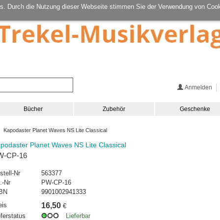
s. Durch die Nutzung dieser Webseite stimmen Sie der Verwendung von Cook
Anmelden
Bücher
Zubehör
Geschenke
 Kapodaster Planet Waves NS Lite Classical
podaster Planet Waves NS Lite Classical
W-CP-16
stell-Nr
563377
.-Nr
PW-CP-16
BN
9901002941333
eis
16,50
€
eferstatus
Lieferbar