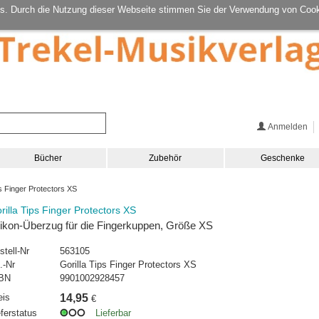
s. Durch die Nutzung dieser Webseite stimmen Sie der Verwendung von Cook
Anmelden
Bücher
Zubehör
Geschenke
s Finger Protectors XS
rilla Tips Finger Protectors XS
likon-Überzug für die Fingerkuppen, Größe XS
stell-Nr
563105
.-Nr
Gorilla Tips Finger Protectors XS
BN
9901002928457
eis
14,95
€
eferstatus
Lieferbar