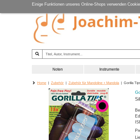
Einige Funktionen unseres Online-Shops verwenden Cookie
Noten
Instrumente
Home
|
Zubehör
|
Zubehör für Mandoline + Mandola
| Gorilla Tip
Go
Si
Be
Ed
IS
Pr
Li