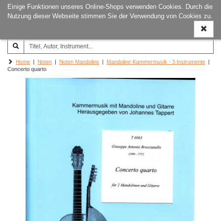
Einige Funktionen unseres Online-Shops verwenden Cookies. Durch die
Joachim‐Trekel‐Musikverlag,
Naviga
Nutzung dieser Webseite stimmen Sie der Verwendung von Cookies zu.
Hamburg
ein-/a
Home
|
Noten
|
Noten Mandoline
|
Mandoline-Kammermusik - 3 Instrumente
|
Concerto quarto