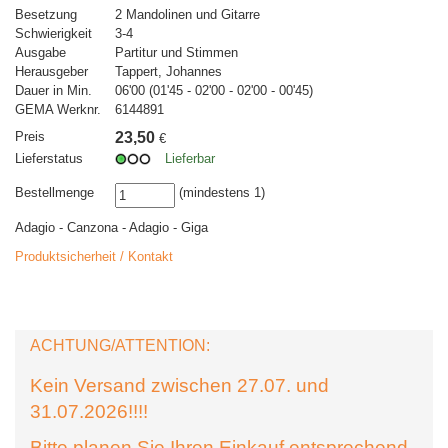
Besetzung
2 Mandolinen und Gitarre
Schwierigkeit
3-4
Ausgabe
Partitur und Stimmen
Herausgeber
Tappert, Johannes
Dauer in Min.
06'00 (01'45 - 02'00 - 02'00 - 00'45)
GEMA Werknr.
6144891
Preis
23,50
€
Lieferstatus
Lieferbar
Bestellmenge
(mindestens 1)
Adagio - Canzona - Adagio - Giga
Produktsicherheit / Kontakt
ACHTUNG/ATTENTION:
Kein Versand zwischen 27.07. und
31.07.2026!!!!
Bitte planen Sie Ihren Einkauf entsprechend.