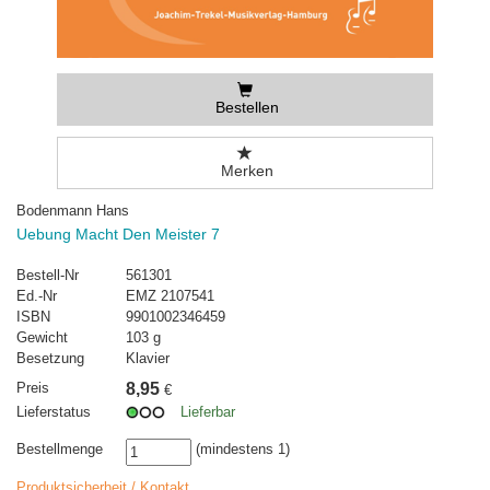
Bestellen
Merken
Bodenmann Hans
Uebung Macht Den Meister 7
Bestell-Nr
561301
Ed.-Nr
EMZ 2107541
ISBN
9901002346459
Gewicht
103 g
Besetzung
Klavier
Preis
8,95
€
Lieferstatus
Lieferbar
Bestellmenge
(mindestens 1)
Produktsicherheit / Kontakt