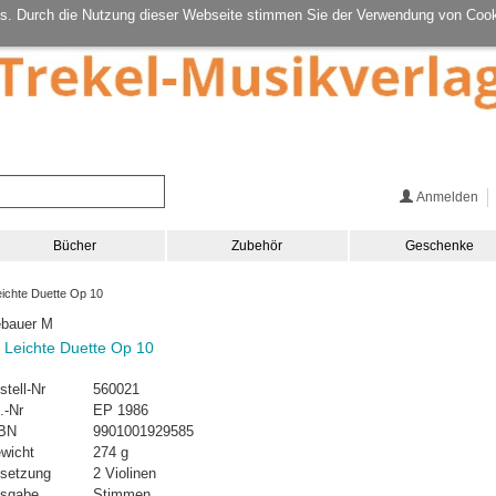
s. Durch die Nutzung dieser Webseite stimmen Sie der Verwendung von Cook
Anmelden
Bücher
Zubehör
Geschenke
ichte Duette Op 10
bauer M
 Leichte Duette Op 10
stell-Nr
560021
.-Nr
EP 1986
BN
9901001929585
wicht
274 g
setzung
2 Violinen
sgabe
Stimmen