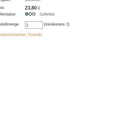
eis
23,80
€
eferstatus
Lieferbar
stellmenge
(mindestens 1)
oduktsicherheit / Kontakt