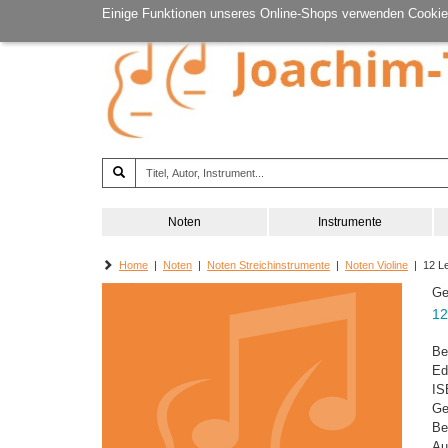
Einige Funktionen unseres Online-Shops verwenden Cookie
Noten
Instrumente
Home
|
Noten
|
Noten Streichinstrumente
|
Noten Violine
| 12 Le
Ge
12
Be
Ed
IS
Ge
Be
Au