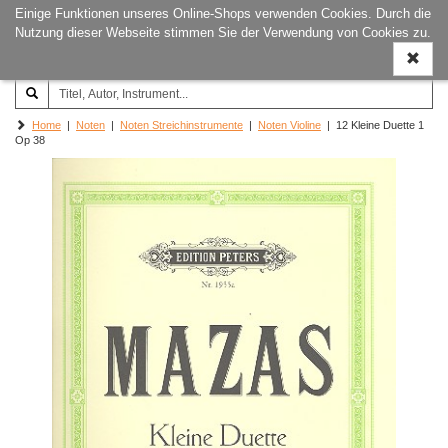
Einige Funktionen unseres Online-Shops verwenden Cookies. Durch die
Joachim‐Trekel‐Musikverlag,
Naviga
Nutzung dieser Webseite stimmen Sie der Verwendung von Cookies zu.
Hamburg
ein-/a
Home
|
Noten
|
Noten Streichinstrumente
|
Noten Violine
| 12 Kleine Duette 1
Op 38