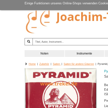
Einige Funktionen unseres Online-Shops verwenden Cookie
Noten
Instrumente
Home
|
Zubehör
|
Saiten
|
Saiten für andere Gitarren
| Pyramid, 
Py
Sa
Be
Ed
IS
Pr
Li