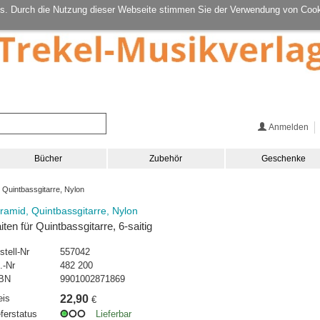
s. Durch die Nutzung dieser Webseite stimmen Sie der Verwendung von Cook
Anmelden
Bücher
Zubehör
Geschenke
Quintbassgitarre, Nylon
ramid, Quintbassgitarre, Nylon
iten für Quintbassgitarre, 6-saitig
stell-Nr
557042
.-Nr
482 200
BN
9901002871869
eis
22,90
€
eferstatus
Lieferbar