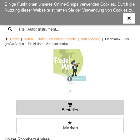
Einige Funktionen unseres Online-Shops verwenden Cookies. Durch die
Joachim‐Trekel‐Musikverlag,
Naviga
Nutzung dieser Webseite stimmen Sie der Verwendung von Cookies zu.
Hamburg
ein-/a
Home
|
Noten
|
Noten Streichinstrumente
|
Noten Violine
| Fiedelmax - Der
große Auftritt 1 für Violine - Vorspielstücke
Bestellen
Merken
Holzer Rhomberg Andrea