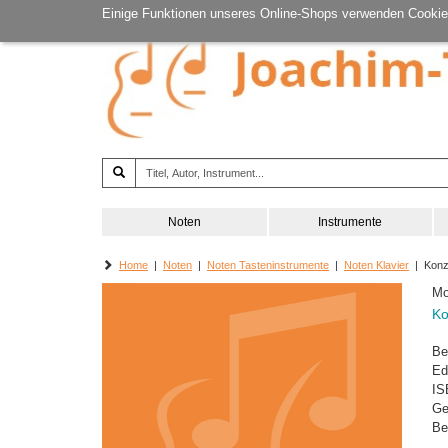
Einige Funktionen unseres Online-Shops verwenden Cookie
Noten
Instrumente
Home
|
Noten
|
Noten Tasteninstrumente
|
Noten Klavier
| Konze
Mo
Ko
Be
Ed
IS
Ge
Be