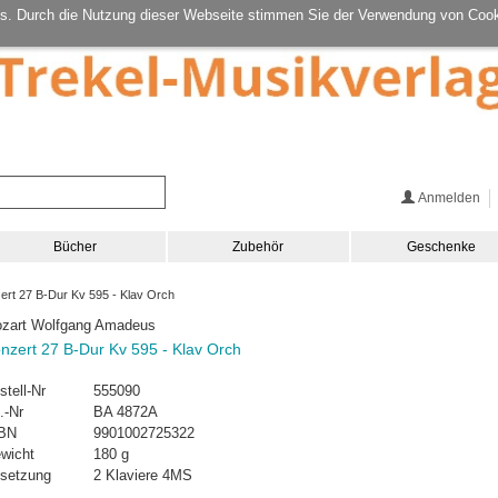
s. Durch die Nutzung dieser Webseite stimmen Sie der Verwendung von Cook
Anmelden
Bücher
Zubehör
Geschenke
rt 27 B-Dur Kv 595 - Klav Orch
zart Wolfgang Amadeus
nzert 27 B-Dur Kv 595 - Klav Orch
stell-Nr
555090
.-Nr
BA 4872A
BN
9901002725322
wicht
180 g
setzung
2 Klaviere 4MS