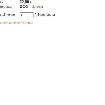
eis
22,50
€
eferstatus
Lieferbar
stellmenge
(mindestens 1)
oduktsicherheit / Kontakt