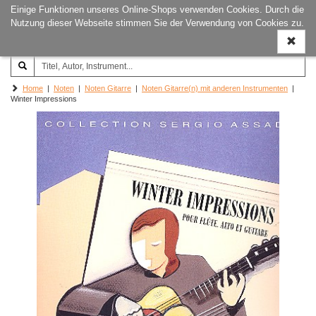
Einige Funktionen unseres Online-Shops verwenden Cookies. Durch die
Joachim‐Trekel‐Musikverlag,
Naviga
Nutzung dieser Webseite stimmen Sie der Verwendung von Cookies zu.
Hamburg
ein-/a
Home
|
Noten
|
Noten Gitarre
|
Noten Gitarre(n) mit anderen Instrumenten
|
Winter Impressions