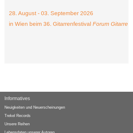
28. August - 03. September 2026
in Wien beim 36. Gitarrenfestival
Forum Gitarre
Informatives
Neuigkeiten und Neuerscheinungen
Trekel Records
Unsere Reihen
Lebensdaten unserer Autoren