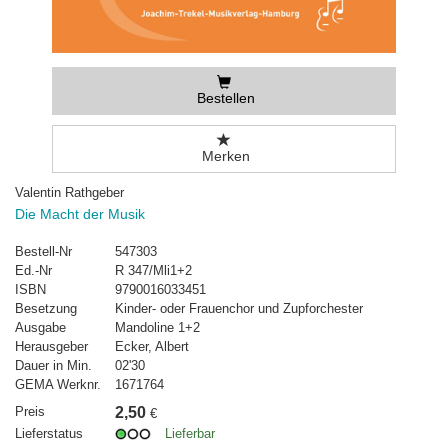
Bestellen
Merken
Valentin Rathgeber
Die Macht der Musik
Bestell-Nr
547303
Ed.-Nr
R 347/Mli1+2
ISBN
9790016033451
Besetzung
Kinder- oder Frauenchor und Zupforchester
Ausgabe
Mandoline 1+2
Herausgeber
Ecker, Albert
Dauer in Min.
02'30
GEMA Werknr.
1671764
Preis
2,50
€
Lieferstatus
Lieferbar