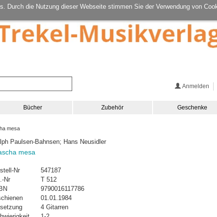
s. Durch die Nutzung dieser Webseite stimmen Sie der Verwendung von Cook
Anmelden
Bücher
Zubehör
Geschenke
ha mesa
lph Paulsen-Bahnsen; Hans Neusidler
ascha mesa
stell-Nr
547187
.-Nr
T 512
BN
9790016117786
schienen
01.01.1984
setzung
4 Gitarren
hwierigkeit
1-2