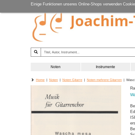
Einige Funktionen unseres Online-Shops verwenden Cookie
Noten
Instrumente
Home
|
Noten
|
Noten Gitarre
|
Noten mehrere Gitarren
| Wasc
Ra
W
Be
Ed
IS
er
Be
Sc