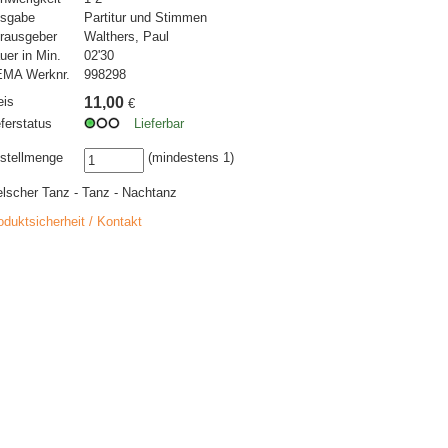
sgabe
Partitur und Stimmen
rausgeber
Walthers, Paul
uer in Min.
02'30
MA Werknr.
998298
eis
11,00
€
eferstatus
Lieferbar
stellmenge
(mindestens 1)
lscher Tanz - Tanz - Nachtanz
oduktsicherheit / Kontakt