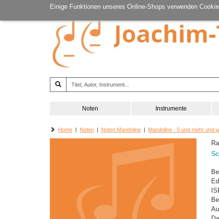
Einige Funktionen unseres Online-Shops verwenden Cookie
Noten
Instrumente
Home
|
Noten
|
Noten Mandoline
|
Mandoline - 5 und mehr und 
Ra
Sc
Be
Ed
IS
Be
Au
Da