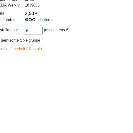
MA Werknr.
1839653
eis
2,50
€
eferstatus
Lieferbar
stellmenge
(mindestens 6)
r gemischte Spielgruppe
oduktsicherheit / Kontakt