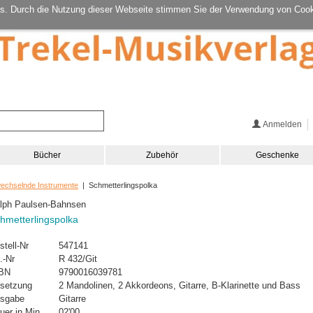
s. Durch die Nutzung dieser Webseite stimmen Sie der Verwendung von Cook
Anmelden
Bücher
Zubehör
Geschenke
wechselnde Instrumente
| Schmetterlingspolka
lph Paulsen-Bahnsen
hmetterlingspolka
stell-Nr
547141
.-Nr
R 432/Git
BN
9790016039781
setzung
2 Mandolinen, 2 Akkordeons, Gitarre, B-Klarinette und Bass
sgabe
Gitarre
uer in Min.
02'00