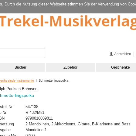
s. Durch die Nutzung dieser Webseite stimmen Sie der Verwendung von Cook
Anmelden
Bücher
Zubehör
Geschenke
wechselnde Instrumente
| Schmetterlingspolka
lph Paulsen-Bahnsen
hmetterlingspolka
stell-Nr
547138
.-Nr
R 432/Mli1
BN
9790016039811
setzung
2 Mandolinen, 2 Akkordeons, Gitarre, B-Klarinette und Bass
sgabe
Mandoline 1
uer in Min.
02'00