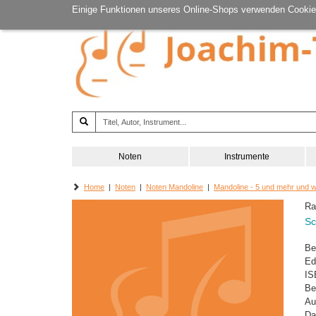
Einige Funktionen unseres Online-Shops verwenden Cookie
Noten
Instrumente
Home
|
Noten
|
Noten Mandoline
|
Mandoline - 5 und mehr und 
Ra
Sc
Be
Ed
IS
Be
Au
Da