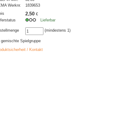
MA Werknr.
1839653
eis
2,50
€
eferstatus
Lieferbar
stellmenge
(mindestens 1)
r gemischte Spielgruppe
oduktsicherheit / Kontakt