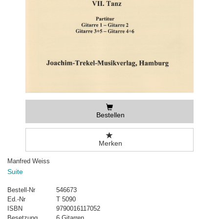
Bestellen
Merken
Manfred Weiss
Suite
Bestell-Nr
546673
Ed.-Nr
T 5090
ISBN
9790016117052
Besetzung
6 Gitarren