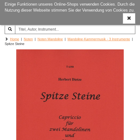
Einige Funktionen unseres Online-Shops verwenden Cookies. Durch die
Joachim‐Trekel‐Musikverlag,
Naviga
Nutzung dieser Webseite stimmen Sie der Verwendung von Cookies zu.
Hamburg
ein-/a
Home
|
Noten
|
Noten Mandoline
|
Mandoline-Kammermusik - 3 Instrumente
|
Spitze Steine