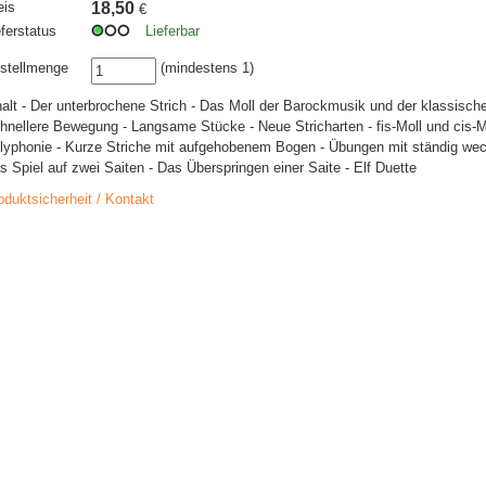
eis
18,50
€
eferstatus
Lieferbar
stellmenge
(mindestens 1)
halt - Der unterbrochene Strich - Das Moll der Barockmusik und der klassisch
hnellere Bewegung - Langsame Stücke - Neue Stricharten - fis-Moll und cis-Mo
lyphonie - Kurze Striche mit aufgehobenem Bogen - Übungen mit ständig wech
s Spiel auf zwei Saiten - Das Überspringen einer Saite - Elf Duette
oduktsicherheit / Kontakt