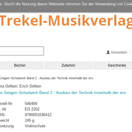
s. Durch die Nutzung dieser Webseite stimmen Sie der Verwendung von Cook
Anmelden
Bücher
Zubehör
Geschenke
eigen-Schulwerk Band 2 - Ausbau der Technik innerhalb der ers
ma Doflein; Erich Doflein
s Geigen-Schulwerk Band 2 - Ausbau der Technik innerhalb der ers
stell-Nr
546469
.-Nr
ED 2202
BN
9790001036412
wicht
245 g
setzung
Violinschule