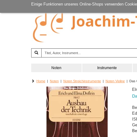
Einige Funktionen unseres Online-Shops verwenden Cookie
Noten
Instrumente
Home
|
Noten
|
Noten Streichinstrumente
|
Noten Violine
| Das G
El
Da
Be
Ed
IS
Ge
Be