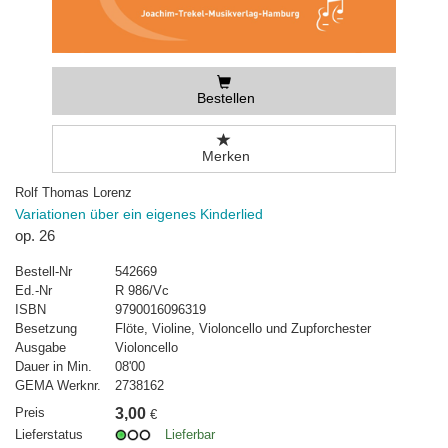
Bestellen
Merken
Rolf Thomas Lorenz
Variationen über ein eigenes Kinderlied
op. 26
Bestell-Nr
542669
Ed.-Nr
R 986/Vc
ISBN
9790016096319
Besetzung
Flöte, Violine, Violoncello und Zupforchester
Ausgabe
Violoncello
Dauer in Min.
08'00
GEMA Werknr.
2738162
Preis
3,00
€
Lieferstatus
Lieferbar