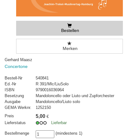
Bestellen
Merken
Gerhard Maasz
Concertone
Bestell-Nr
540841
Ed.-Nr
R 391/Mlc/LiuSolo
ISBN
9790016036964
Besetzung
Mandoloncello oder Liuto und Zupforchester
Ausgabe
Mandoloncello/Liuto solo
GEMA Werknr.
1252150
Preis
5,00
€
Lieferstatus
Lieferbar
Bestellmenge
(mindestens 1)