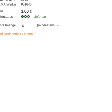
MA Werknr.
951646
eis
3,00
€
eferstatus
Lieferbar
stellmenge
(mindestens 6)
oduktsicherheit / Kontakt