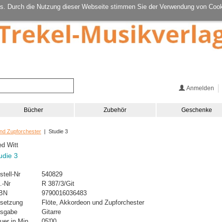
s. Durch die Nutzung dieser Webseite stimmen Sie der Verwendung von Cook
Anmelden
Bücher
Zubehör
Geschenke
nd Zupforchester
| Studie 3
ed Witt
udie 3
stell-Nr
540829
.-Nr
R 387/3/Git
BN
9790016036483
setzung
Flöte, Akkordeon und Zupforchester
sgabe
Gitarre
uer in Min.
05'00