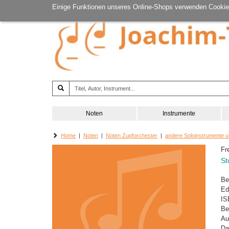
Einige Funktionen unseres Online-Shops verwenden Cookie
Noten
Instrumente
Home
|
Noten
|
Noten Zupforchester
|
andere Soloinstrumente u
Fr
St
Be
Ed
IS
Be
Au
Da