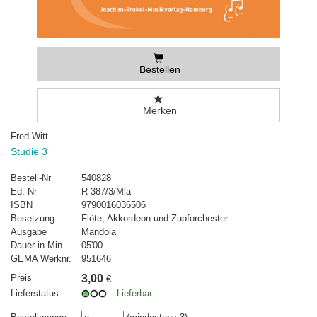
Bestellen
Merken
Fred Witt
Studie 3
Bestell-Nr
540828
Ed.-Nr
R 387/3/Mla
ISBN
9790016036506
Besetzung
Flöte, Akkordeon und Zupforchester
Ausgabe
Mandola
Dauer in Min.
05'00
GEMA Werknr.
951646
Preis
3,00
€
Lieferstatus
Lieferbar