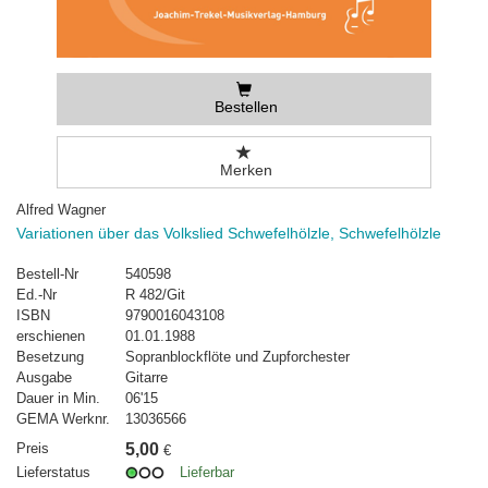
Bestellen
Merken
Alfred Wagner
Variationen über das Volkslied Schwefelhölzle, Schwefelhölzle
Bestell-Nr
540598
Ed.-Nr
R 482/Git
ISBN
9790016043108
erschienen
01.01.1988
Besetzung
Sopranblockflöte und Zupforchester
Ausgabe
Gitarre
Dauer in Min.
06'15
GEMA Werknr.
13036566
Preis
5,00
€
Lieferstatus
Lieferbar