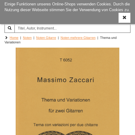
Einige Funktionen unseres Online-Shops verwenden Cookies. Durch die
Joachim‐Trekel‐Musikverlag,
Naviga
Nutzung dieser Webseite stimmen Sie der Verwendung von Cookies zu.
Hamburg
ein-/a
Home
|
Noten
|
Noten Gitarre
|
Noten mehrere Gitarren
| Thema und
Variationen