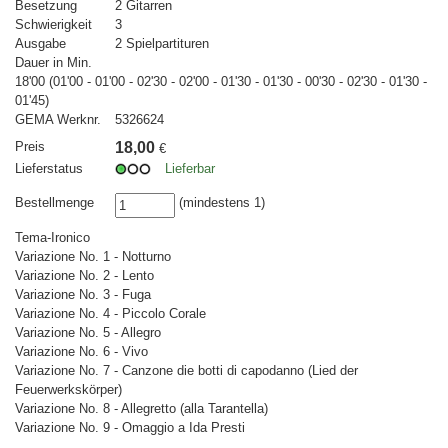
Besetzung
2 Gitarren
Schwierigkeit
3
Ausgabe
2 Spielpartituren
Dauer in Min.
18'00 (01'00 - 01'00 - 02'30 - 02'00 - 01'30 - 01'30 - 00'30 - 02'30 - 01'30 -
01'45)
GEMA Werknr.
5326624
Preis
18,00
€
Lieferstatus
Lieferbar
Bestellmenge
(mindestens 1)
Tema-Ironico
Variazione No. 1 - Notturno
Variazione No. 2 - Lento
Variazione No. 3 - Fuga
Variazione No. 4 - Piccolo Corale
Variazione No. 5 - Allegro
Variazione No. 6 - Vivo
Variazione No. 7 - Canzone die botti di capodanno (Lied der
Feuerwerkskörper)
Variazione No. 8 - Allegretto (alla Tarantella)
Variazione No. 9 - Omaggio a Ida Presti