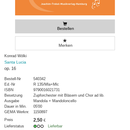
Bestellen
Merken
Konrad Wölki
Santa Lucia
op. 16
Bestell-Nr
540342
Ed.-Nr
R 135/Mla+Mlc
ISBN
9790016021731
Besetzung
Zupforchester mit Bläsern und Chor ad lib.
Ausgabe
Mandola + Mandoloncello
Dauer in Min.
05'00
GEMA Werknr.
1150897
Preis
2,50
€
Lieferstatus
Lieferbar