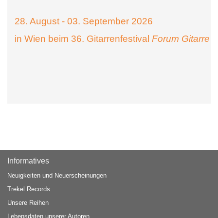
28. August - 03. September 2026
in Wien beim 36. Gitarrenfestival
Forum Gitarre
Informatives
Neuigkeiten und Neuerscheinungen
Trekel Records
Unsere Reihen
Lebensdaten unserer Autoren