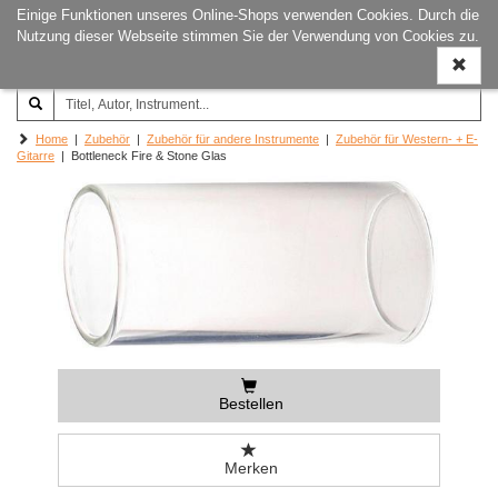
Einige Funktionen unseres Online-Shops verwenden Cookies. Durch die
Joachim‐Trekel‐Musikverlag,
Naviga
Nutzung dieser Webseite stimmen Sie der Verwendung von Cookies zu.
Hamburg
ein-/a
Home
|
Zubehör
|
Zubehör für andere Instrumente
|
Zubehör für Western- + E-
Gitarre
| Bottleneck Fire & Stone Glas
Bestellen
Merken