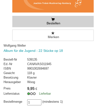
Bestellen
Merken
Wolfgang Weller
Album für die Jugend - 22 Stücke op 18
Bestell-Nr
539135
Ed.-Nr
CANAVAS011945
ISBN
9901002694697
Gewicht
118 g
Besetzung
Klavier
Herausgeber
Woog
Preis
9,95
€
Lieferstatus
Lieferbar
Bestellmenge
(mindestens 1)