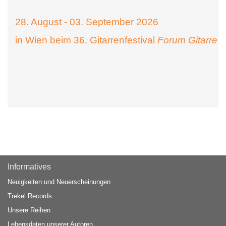
28. August - 03. September 2026
in Wien beim 36. Gitarrenfestival
Forum Gitarre
Informatives
Neuigkeiten und Neuerscheinungen
Trekel Records
Unsere Reihen
Lebensdaten unserer Autoren