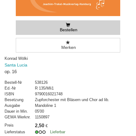
Bestellen
Merken
Konrad Wölki
Santa Lucia
op. 16
Bestell-Nr
538126
Ed.-Nr
R 135/Mli1
ISBN
9790016021748
Besetzung
Zupforchester mit Bläsern und Chor ad lib.
Ausgabe
Mandoline 1
Dauer in Min.
05'00
GEMA Werknr.
1150897
Preis
2,50
€
Lieferstatus
Lieferbar