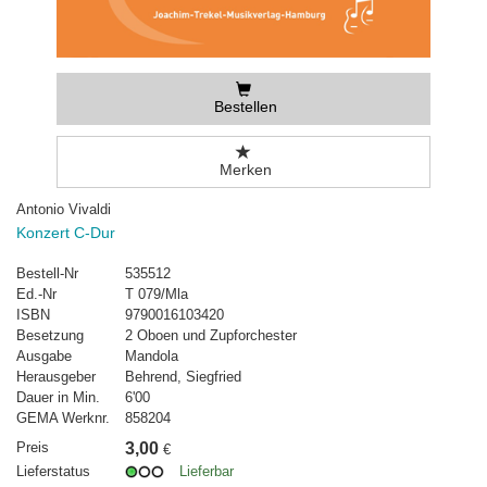
Bestellen
Merken
Antonio Vivaldi
Konzert C-Dur
Bestell-Nr
535512
Ed.-Nr
T 079/Mla
ISBN
9790016103420
Besetzung
2 Oboen und Zupforchester
Ausgabe
Mandola
Herausgeber
Behrend, Siegfried
Dauer in Min.
6'00
GEMA Werknr.
858204
Preis
3,00
€
Lieferstatus
Lieferbar