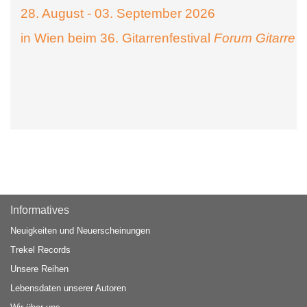
28. August - 03. September 2026
in Wien beim 36. Gitarrenfestival
Forum Gitarre
Informatives
Neuigkeiten und Neuerscheinungen
Trekel Records
Unsere Reihen
Lebensdaten unserer Autoren