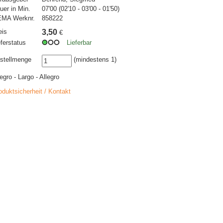
uer in Min.
07'00 (02'10 - 03'00 - 01'50)
MA Werknr.
858222
eis
3,50
€
eferstatus
Lieferbar
stellmenge
(mindestens 1)
legro - Largo - Allegro
oduktsicherheit / Kontakt