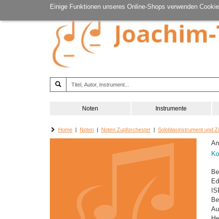
Einige Funktionen unseres Online-Shops verwenden Cookie
Noten
Instrumente
Home
|
Noten
|
Noten Zupforchester
|
Soloblasinstrument und Z
An
Ko
Be
Ed
IS
Be
Au
He