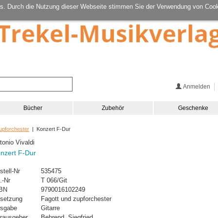
s. Durch die Nutzung dieser Webseite stimmen Sie der Verwendung von Cook
Anmelden
Bücher
Zubehör
Geschenke
upforchester
| Konzert F-Dur
tonio Vivaldi
nzert F-Dur
stell-Nr
535475
.-Nr
T 066/Git
BN
9790016102249
setzung
Fagott und zupforchester
sgabe
Gitarre
rausgeber
Behrend, Siegfried