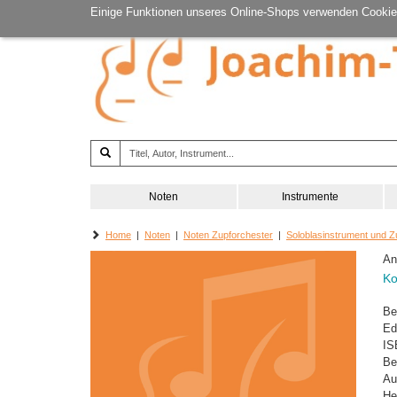
Einige Funktionen unseres Online-Shops verwenden Cookie
Noten
Instrumente
Home
|
Noten
|
Noten Zupforchester
|
Soloblasinstrument und Z
An
Ko
Be
Ed
IS
Be
Au
He