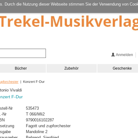
s. Durch die Nutzung dieser Webseite stimmen Sie der Verwendung von Cook
Anmelden
Bücher
Zubehör
Geschenke
upforchester
| Konzert F-Dur
tonio Vivaldi
nzert F-Dur
stell-Nr
535473
.-Nr
T 066/Mli2
BN
9790016102287
setzung
Fagott und zupforchester
sgabe
Mandoline 2
rausgeber
Behrend, Siegfried