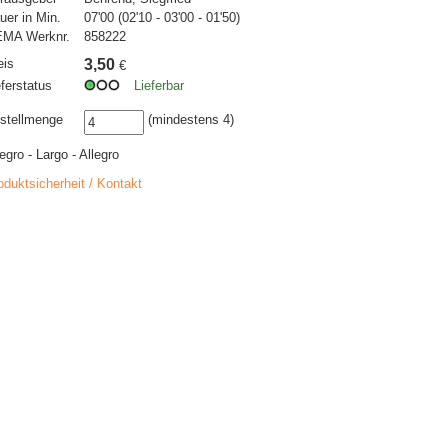
uer in Min.
07'00 (02'10 - 03'00 - 01'50)
MA Werknr.
858222
eis
3,50
€
eferstatus
Lieferbar
stellmenge
(mindestens 4)
legro - Largo - Allegro
oduktsicherheit / Kontakt