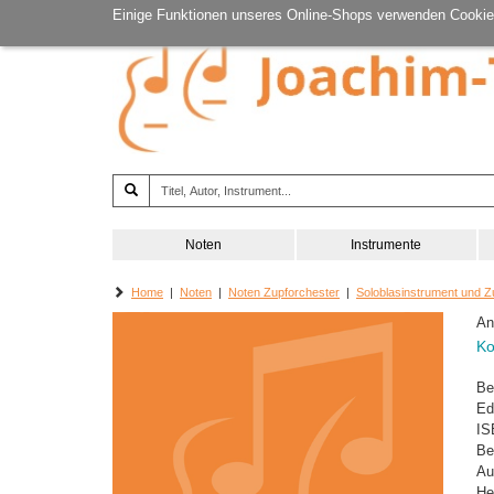
Einige Funktionen unseres Online-Shops verwenden Cookie
Noten
Instrumente
Home
|
Noten
|
Noten Zupforchester
|
Soloblasinstrument und Z
An
Ko
Be
Ed
IS
Be
Au
He