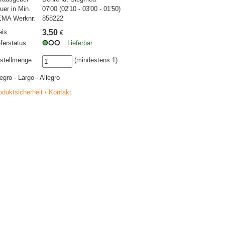
uer in Min.
07'00 (02'10 - 03'00 - 01'50)
MA Werknr.
858222
eis
3,50
€
eferstatus
Lieferbar
stellmenge
(mindestens 1)
legro - Largo - Allegro
oduktsicherheit / Kontakt