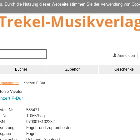
s. Durch die Nutzung dieser Webseite stimmen Sie der Verwendung von Cook
Anmelden
Bücher
Zubehör
Geschenke
upforchester
| Konzert F-Dur
tonio Vivaldi
nzert F-Dur
stell-Nr
535471
.-Nr
T 066/Fag
BN
9790016102232
setzung
Fagott und zupforchester
sgabe
Fagott
rausgeber
Behrend, Siegfried